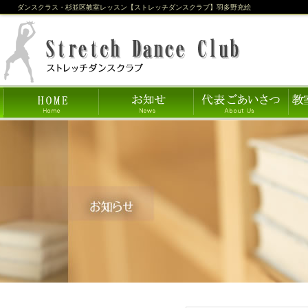
ダンスクラス・杉並区教室レッスン【ストレッチダンスクラブ】羽多野充絵